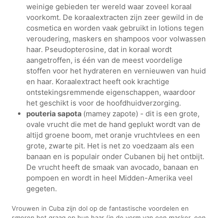
weinige gebieden ter wereld waar zoveel koraal
voorkomt. De koraalextracten zijn zeer gewild in de
cosmetica en worden vaak gebruikt in lotions tegen
veroudering, maskers en shampoos voor volwassen
haar. Pseudopterosine, dat in koraal wordt
aangetroffen, is één van de meest voordelige
stoffen voor het hydrateren en vernieuwen van huid
en haar. Koraalextract heeft ook krachtige
ontstekingsremmende eigenschappen, waardoor
het geschikt is voor de hoofdhuidverzorging.
pouteria sapota
(mamey zapote) - dit is een grote,
ovale vrucht die met de hand geplukt wordt van de
altijd groene boom, met oranje vruchtvlees en een
grote, zwarte pit. Het is net zo voedzaam als een
banaan en is populair onder Cubanen bij het ontbijt.
De vrucht heeft de smaak van avocado, banaan en
pompoen en wordt in heel Midden-Amerika veel
gegeten.
Vrouwen in Cuba zijn dol op de fantastische voordelen en
smeren het graag op hun haar (in de vorm van een masker, een