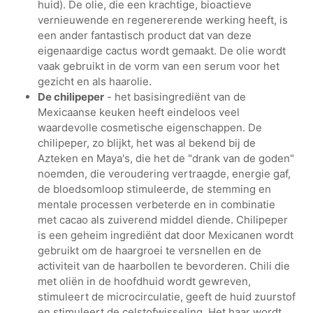
huid). De olie, die een krachtige, bioactieve
vernieuwende en regenererende werking heeft, is
een ander fantastisch product dat van deze
eigenaardige cactus wordt gemaakt. De olie wordt
vaak gebruikt in de vorm van een serum voor het
gezicht en als haarolie.
De chilipeper
- het basisingrediënt van de
Mexicaanse keuken heeft eindeloos veel
waardevolle cosmetische eigenschappen. De
chilipeper, zo blijkt, het was al bekend bij de
Azteken en Maya's, die het de "drank van de goden"
noemden, die veroudering vertraagde, energie gaf,
de bloedsomloop stimuleerde, de stemming en
mentale processen verbeterde en in combinatie
met cacao als zuiverend middel diende. Chilipeper
is een geheim ingrediënt dat door Mexicanen wordt
gebruikt om de haargroei te versnellen en de
activiteit van de haarbollen te bevorderen. Chili die
met oliën in de hoofdhuid wordt gewreven,
stimuleert de microcirculatie, geeft de huid zuurstof
en stimuleert de celstofwisseling. Het haar wordt