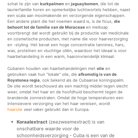
schat te zijn van
kurkpalmen
en
jaguaybomen
, die tot de
laurierfamilie horen en opmerkelijke luchtwortels hebben, naast
een scala aan mooimakende en verzorgende eigenschappen.
Een andere plant die het noemen waard is, is de ficus,
die
behoort tot de familie van de Moraceae
en melksap
voortbrengt dat wordt gebruikt bij de productie van medicinale
en cosmetische producten, met name die voor haarverzorging
en -styling. Het bevat een hoge concentratie tannines, hars,
was, proteïnen en vluchtige oliën, waardoor het ideaal is voor
haarbehandeling in een warm, haaronvriendelijk klimaat.
Cubanen houden van haarbehandelingen met
olie
en
gebruiken vaak hun "lokale" olie, die
afkomstig is van de
Roystonea regia
, ook bekend als de Cubaanse koningspalm.
De olie wordt beschouwd als een machtig middel tegen slecht
weer, omdat het haar en de hoofdhuid beschermt tegen de
brandende zonnestralen. Omdat de hoge temperaturen een
intensievere verzorging van het haar vereisen, wordt
haarolie
veel vaker gebruikt dan in Europa.
Koraalextract
(zeezweemextract) is van
onschatbare waarde voor de
schoonheidsverzorging - Cuba is een van de