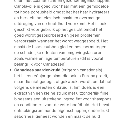
oliën met cosmetische en gezonde eigenschappen.
Canola-olie is goed voor haar met een gemiddelde
tot hoge poreusheid omdat het het haar hydrateert
en herstelt, het elastisch maakt en overmatige
uitdroging van de hoofdhuid voorkomt. Het is ook
geschikt voor gebruik op het gezicht omdat het
goed wordt geabsorbeerd en geen problemen
veroorzaakt wanneer het wordt weggespoeld. Het
maakt de haarschubben glad en beschermt tegen
de schadelijke effecten van omgevingsfactoren
zoals warme en lage temperaturen (dit is vooral
belangrijk voor Canadezen).
Canadees paardenkruid
(erigeron canadensis) -
het is een éénjarige plant die ook in Europa groeit,
maar die niet geoogst of gekweekt wordt, omdat het
volgens de meesten onkruid is. Inmiddels is een
extract van een kleine struik met uitzonderlijk fijne
bloesems een uitstekend ingrediënt voor shampoos
en conditioners voor de vette hoofdhuid. Het bevat
ontstekingsremmende eigenschappen, onderdrukt
seborrhea, geneest wonden en maakt de huid