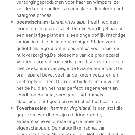
verzorgingsproducten voor haar en wimpers; ze
versterken de bollen aanzienlijk en stimuleren het
haargroeiproces.
beemdschuim
(
Limnanthes alba
) heeft nog een
mooie naam: prairieparel. De olie wordt gehaald uit
een éénjarige plant en is een ongelooflijk krachtige
antioxidant. Het is in de Verenigde Staten zeer
geliefd als ingrediënt in cosmetica voor haar- en
huidverzorging.De bloesems van de prairieparel
werden door schoonheidsspecialisten vergeleken
met zeeschuim vanwege de kwaliteiten ervan. De
prairieparel bevat veel lange-keten vetzuren en
veel triglyceriden. Daardoor hydrateert en voedt
het de huid en het haar perfect, regenereert en
voedt het de huid, verwijdert het rimpels,
absorbeert het goed en overbelast het haar niet.
Toverhazelaar
(
hammer virginiana
) is een stof die
geprezen wordt om zijn adstringerende,
antiseptische en ontstekingsremmende
eigenschappen. De natuurlijke habitat van
toverhazelaar is Noord-Amerika. Het extract dat uit