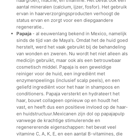
haargroei), niacine, en thiamine. Het bevat ook een
aantal mineralen (calcium, ijzer, fosfor). Het gebruik
ervan in haarverzorgingsproducten verhoogt de
status ervan en zorgt voor een diepgaandere
regeneratie..
Papaja
- al eeuwenlang bekend in Mexico, namelijk
sinds de tijd van de Maya's. Omdat het de huid goed
herstelt, werd het vaak gebruikt bij de behandeling
van wonden en zweren. Nu wordt het niet alleen als
medicijn gebruikt, maar ook als een betrouwbaar
cosmetisch middel. Papaja is een geweldige
reiniger voor de huid, een ingrediënt met
enzymenpeelings (inclusief scalp peels), en een
geliefd ingrediënt voor het haar in shampoos en
conditioners. Papaja versterkt en hydrateert het
haar, bouwt collageen opnieuw op en houdt het
vast, en heeft dus een positieve invloed op de haar-
en huidstructuur.Mexicanen zijn dol op papajapulp
vanwege de krachtige stimulerende en
regenererende eigenschappen: het bevat veel
vitamine C, A, K, E, en een aantal B-vitamines, die