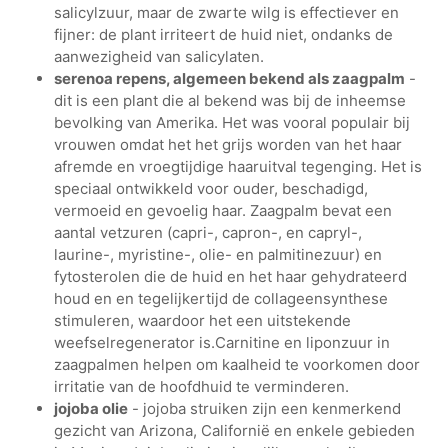
salicylzuur, maar de zwarte wilg is effectiever en
fijner: de plant irriteert de huid niet, ondanks de
aanwezigheid van salicylaten.
serenoa repens, algemeen bekend als zaagpalm
-
dit is een plant die al bekend was bij de inheemse
bevolking van Amerika. Het was vooral populair bij
vrouwen omdat het het grijs worden van het haar
afremde en vroegtijdige haaruitval tegenging. Het is
speciaal ontwikkeld voor ouder, beschadigd,
vermoeid en gevoelig haar. Zaagpalm bevat een
aantal vetzuren (capri-, capron-, en capryl-,
laurine-, myristine-, olie- en palmitinezuur) en
fytosterolen die de huid en het haar gehydrateerd
houd en en tegelijkertijd de collageensynthese
stimuleren, waardoor het een uitstekende
weefselregenerator is.Carnitine en liponzuur in
zaagpalmen helpen om kaalheid te voorkomen door
irritatie van de hoofdhuid te verminderen.
jojoba olie
- jojoba struiken zijn een kenmerkend
gezicht van Arizona, Californië en enkele gebieden