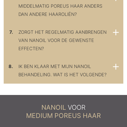
MIDDELMATIG POREUS HAAR ANDERS
DAN ANDERE HAAROLIËN?
7.
ZORGT HET REGELMATIG AANBRENGEN
VAN NANOIL VOOR DE GEWENSTE
EFFECTEN?
8.
IK BEN KLAAR MET MIJN NANOIL
BEHANDELING. WAT IS HET VOLGENDE?
NANOIL
VOOR
MEDIUM POREUS HAAR