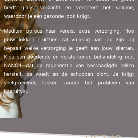
biedt glans, verzacht en verbetert het volume,
waardoor je een gezonde look krijgt.
Medium poreus haar vereist extra verzorging. Hoe
jouw lokken eruitzien zal volledig aan jou zijn. Jij
bepaalt welke verzorging je geeft aan jouw slierten.
Kies een voedende en versterkende behandeling met
NANOIL dat de regeneratie van beschadigde cellen
herstelt, ze voedt en de schubben dicht. Je krijgt
snelgroeiende lokken zonder het probleem van
haaruitval.