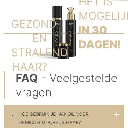
HET IS
MOGELIJ
GEZOND
IN 30
EN
DAGEN!
STRALEND
HAAR?
FAQ
- Veelgestelde
vragen
1.
HOE GEBRUIK JE NANOIL VOOR
GEMIDDELD POREUS HAAR?