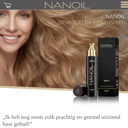
NANOIL
GEMIDDELDE POREUSHIED
„Ik heb nog nooit zulk prachtig en gezond uitziend
haar gehad!”