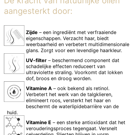
De kracht van natuurlijke oliën
aangesterkt door:
Zijde
– een ingrediënt met verfraaiende
eigenschappen. Verzacht haar, biedt
weerbaarheid en verbetert multidimensionale
glans. Zorgt voor een levendige haarkleur.
UV-filter
– beschermend component dat
schadelijke effecten reduceert van
ultraviolette straling. Voorkomt dat lokken
dof, broos en droog worden.
Vitamine A
– ook bekend als retinol.
Verbetert het werk van de talgklieren,
elimineert roos, versterkt het haar en
beschermt de waterlipidebarrière van de
huid.
Vitamine E
– een sterke antioxidant dat het
verouderingsproces tegengaat. Versnelt
celverdeling. Slierten blijven in vorm.