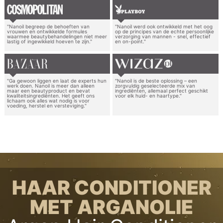
"Nanoil begreep de behoeften van
"Nanoil werd ook ontwikkeld met het oog
vrouwen en ontwikkelde formules
op de principes van de echte persoonlijke
waarmee beautybehandelingen niet meer
verzorging van mannen - snel, effectief
lastig of ingewikkeld hoeven te zijn."
en on-point."
"Ga gewoon liggen en laat de experts hun
"Nanoil is de beste oplossing – een
werk doen. Nanoil is meer dan alleen
zorgvuldig geselecteerde mix van
maar een beautyproduct en bevat
ingrediënten, allemaal perfect geschikt
kwaliteitsingrediënten. Het geeft ons
voor elk huid- en haartype."
lichaam ook alles wat nodig is voor
voeding, herstel en versteviging."
HAAR CONDITIONER
MET ARGANOLIE