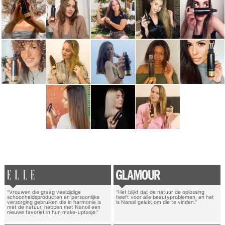
"Vrouwen die graag veelzijdige
"Het blijkt dat de natuur de oplossing
schoonheidsproducten en persoonlijke
heeft voor alle beautyproblemen, en het
verzorging gebruiken die in harmonie is
is Nanoil gelukt om die te vinden."
met de natuur, hebben met Nanoil een
nieuwe favoriet in hun make-uptasje."