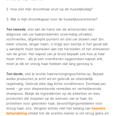
2. Hoe ziet mijn droomhaar eruit op de huwelijksdag?
3. Wat is mijn droomkapsel voor de huwelijksceremonie?
Ten tweede
, stel aan de hand van de antwoorden een
diagnose van uw haarproblemen (overmatig uitvallen,
vochtverlies, afgeknipte punten) en stel uw doelen vast (bv.
meer volume, langer haar). U krijgt een seintje in het geval dat
u aandacht moet besteden aan het herstellen of het stimuleren
van de groei. Het kapsel van je bruid bepaalt ook hoe je haar
moet zitten - als je een overdreven opgestoken kapsel wilt,
moet je dik en stevig haar hebben dat lang genoeg is.
Ten derde
, stel je bruids haarverzorgingsschema op. Bepaal
welke producten je echt wil en gebruik ze uiteindelijk
regelmatig. Gebruik elke dag lichte conditioners. Eenmaal per
week - ga voor diepwerkende remedies en verhelderende
shampoos. Bekijk de ingrediënten op de etiketten en kies
producten die inspelen op de wensen van je haar, bv.
proteïnen voor gebroken haar, bevochtigingsmiddelen voor
droog haar, enz. Vergeet echter niet het belang van
haarolie
behandeling
omdat het de snelste manier is om terug glans en