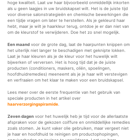
hoge kwaliteit. Laat uw haar bijvoorbeeld onmiddellijk inkorten
als u geen laagjes in uw bruidskapsel wilt. Het is de juiste tijd
voor diverse salonstrategieën en chemische bewerkingen die
een tijdje vragen om later te herstellen. Als je gekleurd haar
hebt, maar je wilt je haarkleur terug, ontdoe je er dan niet van
om de kleurstof te verwijderen. Doe het zo snel mogelijk.
Een maand
voor de grote dag, laat de haarpunten knippen om
het uiterlijk niet langer te beschadigen met geknipte lokken.
Laat je haar kleuren als je de kleur voor het huwelijk wilt
bijwerken of verversen. Het is hoog tijd dat je de juiste
producten (conditioners, maskers, oliën, spoelingen,
hoofdhuidremedies) meeneemt als je je haar wilt verstevigen
en verfraaien om het klaar te maken voor een bruidskapsel.
Lees meer over de eerste frequentie van het gebruik van
speciale producten in het artikel over
haarverzorgingspiramide
.
Zeven dagen
voor het huwelijk heb je tijd voor de allerlaatste
afspraken voor de gekozen coiffure en onmiddellijke remedies
zoals stomen. Je kunt vaker olie gebruiken, maar vergeet niet
je haar en hoofdhuid te reinigen om productophopingen,
onzuiverheden en toxines te verwijderen. Laat uw haar