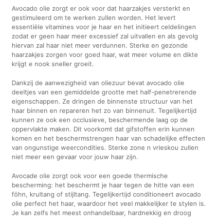
Avocado olie zorgt er ook voor dat haarzakjes versterkt en
gestimuleerd om te werken zullen worden. Het levert
essentiële vitamines voor je haar en het initieert celdelingen
zodat er geen haar meer excessief zal uitvallen en als gevolg
hiervan zal haar niet meer verdunnen. Sterke en gezonde
haarzakjes zorgen voor goed haar, wat meer volume en dikte
krijgt e nook sneller groeit.
Dankzij de aanwezigheid van oliezuur bevat avocado olie
deeltjes van een gemiddelde grootte met half-penetrerende
eigenschappen. Ze dringen de binnenste structuur van het
haar binnen en repareren het zo van binnenuit. Tegelijkertijd
kunnen ze ook een occlusieve, beschermende laag op de
oppervlakte maken. Dit voorkomt dat gifstoffen erin kunnen
komen en het beschermstrengen haar van schadelijke effecten
van ongunstige weercondities. Sterke zone n vrieskou zullen
niet meer een gevaar voor jouw haar zijn.
Avocade olie zorgt ook voor een goede thermische
bescherming: het beschermt je haar tegen de hitte van een
föhn, krultang of stijltang. Tegelijkertijd conditioneert avocado
olie perfect het haar, waardoor het veel makkelijker te stylen is.
Je kan zelfs het meest onhandelbaar, hardnekkig en droog