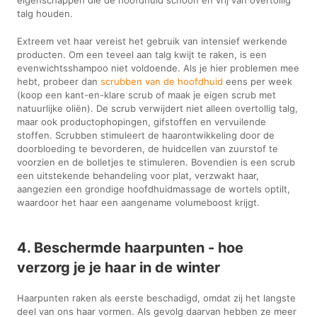
talg houden.
Extreem vet haar vereist het gebruik van intensief werkende
producten. Om een teveel aan talg kwijt te raken, is een
evenwichtsshampoo niet voldoende. Als je hier problemen mee
hebt, probeer dan
scrubben van de hoofdhuid
eens per week
(koop een kant-en-klare scrub of maak je eigen scrub met
natuurlijke oliën). De scrub verwijdert niet alleen overtollig talg,
maar ook productophopingen, gifstoffen en vervuilende
stoffen. Scrubben stimuleert de haarontwikkeling door de
doorbloeding te bevorderen, de huidcellen van zuurstof te
voorzien en de bolletjes te stimuleren. Bovendien is een scrub
een uitstekende behandeling voor plat, verzwakt haar,
aangezien een grondige hoofdhuidmassage de wortels optilt,
waardoor het haar een aangename volumeboost krijgt.
4. Beschermde haarpunten - hoe
verzorg je je haar in de winter
Haarpunten raken als eerste beschadigd, omdat zij het langste
deel van ons haar vormen. Als gevolg daarvan hebben ze meer