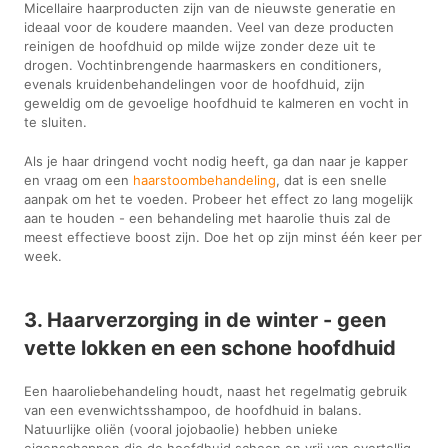
Micellaire haarproducten zijn van de nieuwste generatie en
ideaal voor de koudere maanden. Veel van deze producten
reinigen de hoofdhuid op milde wijze zonder deze uit te
drogen. Vochtinbrengende haarmaskers en conditioners,
evenals kruidenbehandelingen voor de hoofdhuid, zijn
geweldig om de gevoelige hoofdhuid te kalmeren en vocht in
te sluiten.
Als je haar dringend vocht nodig heeft, ga dan naar je kapper
en vraag om een
haarstoombehandeling
, dat is een snelle
aanpak om het te voeden. Probeer het effect zo lang mogelijk
aan te houden - een behandeling met haarolie thuis zal de
meest effectieve boost zijn. Doe het op zijn minst één keer per
week.
3. Haarverzorging in de winter - geen
vette lokken en een schone hoofdhuid
Een haaroliebehandeling houdt, naast het regelmatig gebruik
van een evenwichtsshampoo, de hoofdhuid in balans.
Natuurlijke oliën (vooral jojobaolie) hebben unieke
eigenschappen die de hoofdhuid schoon en vrij van overtollig