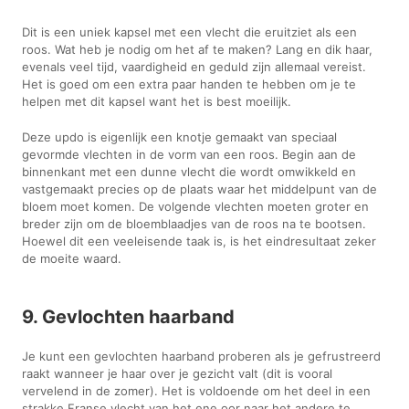
Dit is een uniek kapsel met een vlecht die eruitziet als een
roos. Wat heb je nodig om het af te maken? Lang en dik haar,
evenals veel tijd, vaardigheid en geduld zijn allemaal vereist.
Het is goed om een extra paar handen te hebben om je te
helpen met dit kapsel want het is best moeilijk.
Deze updo is eigenlijk een knotje gemaakt van speciaal
gevormde vlechten in de vorm van een roos. Begin aan de
binnenkant met een dunne vlecht die wordt omwikkeld en
vastgemaakt precies op de plaats waar het middelpunt van de
bloem moet komen. De volgende vlechten moeten groter en
breder zijn om de bloemblaadjes van de roos na te bootsen.
Hoewel dit een veeleisende taak is, is het eindresultaat zeker
de moeite waard.
9. Gevlochten haarband
Je kunt een gevlochten haarband proberen als je gefrustreerd
raakt wanneer je haar over je gezicht valt (dit is vooral
vervelend in de zomer). Het is voldoende om het deel in een
strakke Franse vlecht van het ene oor naar het andere te