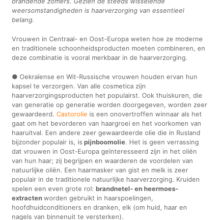
brandende zomers. Gezien de steeds wisselende
weersomstandigheden is haarverzorging van essentieel
belang.
Vrouwen in Centraal- en Oost-Europa weten hoe ze moderne
en traditionele schoonheidsproducten moeten combineren, en
deze combinatie is vooral merkbaar in de haarverzorging.
● Oekraïense en Wit-Russische vrouwen houden ervan hun
kapsel te verzorgen. Van alle cosmetica zijn
haarverzorgingsproducten het populairst. Ook thuiskuren, die
van generatie op generatie worden doorgegeven, worden zeer
gewaardeerd.
Castorolie
is een onovertroffen winnaar als het
gaat om het bevorderen van haargroei en het voorkomen van
haaruitval. Een andere zeer gewaardeerde olie die in Rusland
bijzonder populair is, is
pijnboomolie
. Het is geen verrassing
dat vrouwen in Oost-Europa geïnteresseerd zijn in het oliën
van hun haar; zij begrijpen en waarderen de voordelen van
natuurlijke oliën. Een haarmasker van gist en melk is zeer
populair in de traditionele natuurlijke haarverzorging. Kruiden
spelen een even grote rol:
brandnetel- en heermoes-
extracten
worden gebruikt in haarspoelingen,
hoofdhuidconditioners en dranken, elk (om huid, haar en
nagels van binnenuit te versterken).