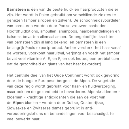
Barnsteen
is één van de beste huid- en haarproducten die er
zijn. Het wordt in Polen gebruikt om verschillende ziektes te
genezen (amber siropen en zalven). De schoonheidsvoordelen
van barnsteen worden door Poolse vrouwen aanbeden.
Hoofdhuidlotions, ampullen, shampoos, haarbehandelingen en
balsems bevatten allemaal amber. De ongelooflijke krachten
van barnsteen zijn al lang bekend, en barnsteen is een
belangrijk Pools exportproduct. Amber versterkt het haar vanaf
de wortels, voorkomt haaruitval, verjongt en voedt het (amber
bevat veel vitamine A, E, en F, en ook Inutec, een prebioticum
dat de gezondheid en glans van het haar bevordert).
Het centrale deel van het Oude Continent wordt ook gevormd
door de hoogste Europese bergen - de Alpen. De vegetatie
van deze regio wordt gebruikt voor haar- en huidverzorging,
maar ook om de gezondheid te bevorderen. Alpenkruiden en -
bloemen - krachtige antioxidanten die aan de voet van
de
Alpen
bloeien - worden door Duitse, Oostenrijkse,
Slowaakse en Zwitserse dames gebruikt in anti-
verouderingslotions en behandelingen voor beschadigd, te
veel bewerkt haar.