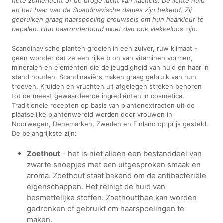
hete zomerlucht of de droge lucht van kachels. De lichte huid
en het haar van de Scandinavische dames zijn bekend. Zij
gebruiken graag haarspoeling brouwsels om hun haarkleur te
bepalen. Hun haaronderhoud moet dan ook vlekkeloos zijn.
Scandinavische planten groeien in een zuiver, ruw klimaat -
geen wonder dat ze een rijke bron van vitaminen vormen,
mineralen en elementen die de jeugdigheid van huid en haar in
stand houden. Scandinaviërs maken graag gebruik van hun
troeven. Kruiden en vruchten uit afgelegen streken behoren
tot de meest gewaardeerde ingrediënten in cosmetica.
Traditionele recepten op basis van plantenextracten uit de
plaatselijke plantenwereld worden door vrouwen in
Noorwegen, Denemarken, Zweden en Finland op prijs gesteld.
De belangrijkste zijn:
Zoethout
- het is niet alleen een bestanddeel van
zwarte snoepjes met een uitgesproken smaak en
aroma. Zoethout staat bekend om de antibacteriële
eigenschappen. Het reinigt de huid van
besmettelijke stoffen. Zoethoutthee kan worden
gedronken of gebruikt om haarspoelingen te
maken.