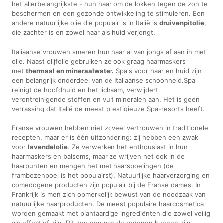
het allerbelangrijkste - hun haar om de lokken tegen de zon te
beschermen en een gezonde ontwikkeling te stimuleren. Een
andere natuurlijke olie die populair is in Italië is
druivenpitolie
,
die zachter is en zowel haar als huid verjongt.
Italiaanse vrouwen smeren hun haar al van jongs af aan in met
olie. Naast olijfolie gebruiken ze ook graag haarmaskers
met
thermaal en mineraalwater.
Spa's voor haar en huid zijn
een belangrijk onderdeel van de Italiaanse schoonheid.Spa
reinigt de hoofdhuid en het lichaam, verwijdert
verontreinigende stoffen en vult mineralen aan. Het is geen
verrassing dat Italië de meest prestigieuze Spa-resorts heeft.
Franse vrouwen hebben niet zoveel vertrouwen in traditionele
recepten, maar er is één uitzondering: zij hebben een zwak
voor
lavendelolie
. Ze verwerken het enthousiast in hun
haarmaskers en balsems, maar ze wrijven het ook in de
haarpunten en mengen het met haarspoelingen (de
frambozenpoel is het populairst). Natuurlijke haarverzorging en
comedogene producten zijn populair bij de Franse dames. In
Frankrijk is men zich opmerkelijk bewust van de noodzaak van
natuurlijke haarproducten. De meest populaire haarcosmetica
worden gemaakt met plantaardige ingrediënten die zowel veilig
als effectief zijn. Dit zou een van de redenen kunnen zijn