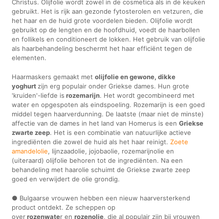
Christus. Olijfolie wordt zowel in de cosmetica als in de keuken
gebruikt. Het is rijk aan gezonde fytosterolen en vetzuren, die
het haar en de huid grote voordelen bieden. Olijfolie wordt
gebruikt op de lengten en de hoofdhuid, voedt de haarbollen
en follikels en conditioneert de lokken. Het gebruik van olijfolie
als haarbehandeling beschermt het haar efficiënt tegen de
elementen.
Haarmaskers gemaakt met
olijfolie en gewone, dikke
yoghurt
zijn erg populair onder Griekse dames. Hun grote
'kruiden'-liefde is
rozemarijn
. Het wordt gecombineerd met
water en opgespoten als eindspoeling. Rozemarijn is een goed
middel tegen haarverdunning. De laatste (maar niet de minste)
affectie van de dames in het land van Homerus is een
Griekse
zwarte zeep
. Het is een combinatie van natuurlijke actieve
ingrediënten die zowel de huid als het haar reinigt.
Zoete
amandelolie
, lijnzaadolie, jojobaolie, rozemarijnolie en
(uiteraard) olijfolie behoren tot de ingrediënten. Na een
behandeling met haarolie schuimt de Griekse zwarte zeep
goed en verwijdert de olie grondig.
● Bulgaarse vrouwen hebben een nieuw haarversterkend
product ontdekt. Ze scheppen op
over
rozenwate
r en
rozenolie
, die al populair zijn bij vrouwen