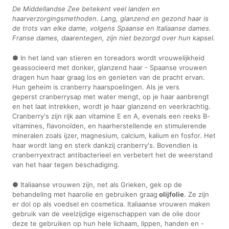
De Middellandse Zee betekent veel landen en
haarverzorgingsmethoden. Lang, glanzend en gezond haar is
de trots van elke dame, volgens Spaanse en Italiaanse dames.
Franse dames, daarentegen, zijn niet bezorgd over hun kapsel.
● In het land van stieren en toreadors wordt vrouwelijkheid
geassocieerd met donker, glanzend haar - Spaanse vrouwen
dragen hun haar graag los en genieten van de pracht ervan.
Hun geheim is cranberry haarspoelingen. Als je vers
geperst cranberrysap met water mengt, op je haar aanbrengt
en het laat intrekken, wordt je haar glanzend en veerkrachtig.
Cranberry's zijn rijk aan vitamine E en A, evenals een reeks B-
vitamines, flavonoïden, en haarherstellende en stimulerende
mineralen zoals ijzer, magnesium, calcium, kalium en fosfor. Het
haar wordt lang en sterk dankzij cranberry's. Bovendien is
cranberryextract antibacterieel en verbetert het de weerstand
van het haar tegen beschadiging.
● Italiaanse vrouwen zijn, net als Grieken, gek op de
behandeling met haarolie en gebruiken graag
olijfolie
. Ze zijn
er dol op als voedsel en cosmetica. Italiaanse vrouwen maken
gebruik van de veelzijdige eigenschappen van de olie door
deze te gebruiken op hun hele lichaam, lippen, handen en -