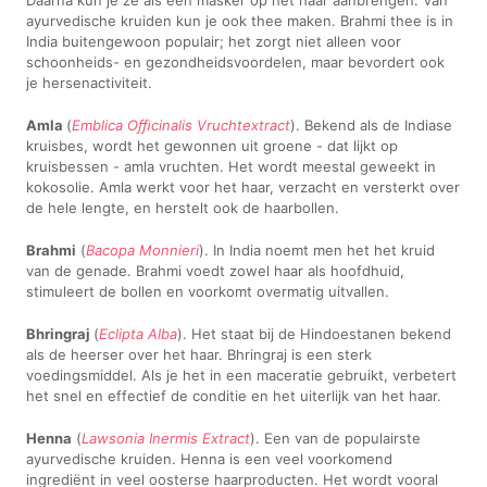
Daarna kun je ze als een masker op het haar aanbrengen. Van
ayurvedische kruiden kun je ook thee maken. Brahmi thee is in
India buitengewoon populair; het zorgt niet alleen voor
schoonheids- en gezondheidsvoordelen, maar bevordert ook
je hersenactiviteit.
Amla
(
Emblica Oﬃcinalis Vruchtextract
). Bekend als de Indiase
kruisbes, wordt het gewonnen uit groene - dat lijkt op
kruisbessen - amla vruchten. Het wordt meestal geweekt in
kokosolie. Amla werkt voor het haar, verzacht en versterkt over
de hele lengte, en herstelt ook de haarbollen.
Brahmi
(
Bacopa Monnieri
). In India noemt men het het kruid
van de genade. Brahmi voedt zowel haar als hoofdhuid,
stimuleert de bollen en voorkomt overmatig uitvallen.
Bhringraj
(
Eclipta Alba
). Het staat bij de Hindoestanen bekend
als de heerser over het haar. Bhringraj is een sterk
voedingsmiddel. Als je het in een maceratie gebruikt, verbetert
het snel en effectief de conditie en het uiterlijk van het haar.
Henna
(
Lawsonia Inermis Extract
). Een van de populairste
ayurvedische kruiden. Henna is een veel voorkomend
ingrediënt in veel oosterse haarproducten. Het wordt vooral