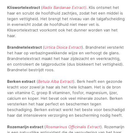
Kliswortelextract
(
Radix Bardanae Extract)
. Klis ontsmet het
haar en scrubt de hoofdhuid zachtjes, zodat het een middel is
tegen vettigheid. Het brengt het niveau van de talgafscheiding
in evenwicht zodat de hoofdhuid niet meer vet is.
Kliswortelextract voorkomt ook het dunner worden van het
haar.
Brandnetelextract
(
Urtica Dioica Extract
). Brandnetel versterkt
het haar op verbazingwekkende wijze en verhoogt de glans.
Brandnetelextract maakt het haar zijdezacht en veerkrachtig,
en controleert de talgproductie (dus blokkeert het vettigheid).
Brandnetel bestrijdt roos.
Berken extract
(
Betula Alba Extract
). Berk heeft een gezonde
kracht voor zowel je haar als het hele lichaam. Het is de bron
van vitamine C, groep B vitaminen, fosfor, magnesium, ijzer,
calcium en koper. Het bevat ook veel minerale zouten. Berken
versterken het haar perfect en beschermen tegen
beschadiging. Berken extract werkt het beste voor beschadigd
haar dat intensievere verzorging en bescherming nodig heeft.
Rozemarijn extract
(
Rosmarinus Oﬃcinalis Extract
). Rozemarijn
is een natuurlijke antioxidant die de veroudering van het haar