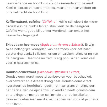
haarvoedende en hoofdhuid conditionerende stof bekend.
Kamille-extract verzacht irritaties, maakt het haar zachter en
ontsmet zacht de hoofdhuid.
Koffie-extract, cafeïne
(
Caffeine
). Koffie stimuleert de micro-
circulatie in de huidcellen en stimuleert zo de haargroei.
Cafeïne werkt goed bij dunner wordend haar omdat het
haarverlies tegengaat.
Extract van heermoes
(
Equisetum Arvense Extract
). Er zijn
twee belangrijke voordelen van heermoes voor het haar:
versterking dankzij silicium, kalium en calcium; stimulering van
de haargroei. Heermoesextract is erg populair en komt veel
voor in haarcosmetica.
Goudsbloemextract
(
Calendula Oﬃcinalis Extract
).
Goudsbloem wordt meestal aanbevolen voor beschadigd,
overbewerkt en extreem droog haar. Goudsbloemextract
hydrateert de hoofdhuid, geeft het haar glans en stimuleert
het herstel van de epidermis. Bovendien heeft goudsbloem
ontstekingsremmende en schimmelwerende kwaliteiten,
daarom moeten mensen die last hebben van roos of psoriasis
het kiezen.