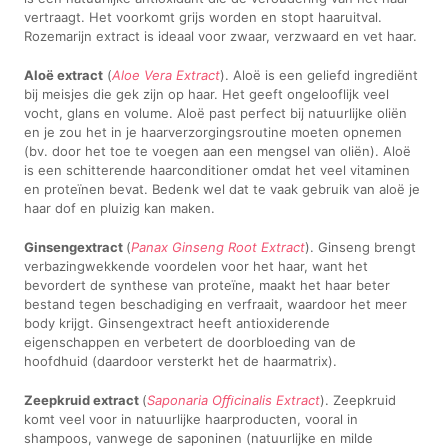
vertraagt. Het voorkomt grijs worden en stopt haaruitval.
Rozemarijn extract is ideaal voor zwaar, verzwaard en vet haar.
Aloë extract
(
Aloe Vera Extract
). Aloë is een geliefd ingrediënt
bij meisjes die gek zijn op haar. Het geeft ongelooflijk veel
vocht, glans en volume. Aloë past perfect bij natuurlijke oliën
en je zou het in je haarverzorgingsroutine moeten opnemen
(bv. door het toe te voegen aan een mengsel van oliën). Aloë
is een schitterende haarconditioner omdat het veel vitaminen
en proteïnen bevat. Bedenk wel dat te vaak gebruik van aloë je
haar dof en pluizig kan maken.
Ginsengextract
(
Panax Ginseng Root Extract
). Ginseng brengt
verbazingwekkende voordelen voor het haar, want het
bevordert de synthese van proteïne, maakt het haar beter
bestand tegen beschadiging en verfraait, waardoor het meer
body krijgt. Ginsengextract heeft antioxiderende
eigenschappen en verbetert de doorbloeding van de
hoofdhuid (daardoor versterkt het de haarmatrix).
Zeepkruid extract
(
Saponaria Oﬃcinalis Extract
). Zeepkruid
komt veel voor in natuurlijke haarproducten, vooral in
shampoos, vanwege de saponinen (natuurlijke en milde