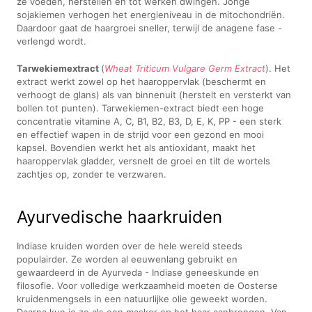
ze voeden, herstellen en tot werken dwingen. Jonge
sojakiemen verhogen het energieniveau in de mitochondriën.
Daardoor gaat de haargroei sneller, terwijl de anagene fase -
verlengd wordt.
Tarwekiemextract
(
Wheat Triticum Vulgare Germ Extract
). Het
extract werkt zowel op het haaroppervlak (beschermt en
verhoogt de glans) als van binnenuit (herstelt en versterkt van
bollen tot punten). Tarwekiemen-extract biedt een hoge
concentratie vitamine A, C, B1, B2, B3, D, E, K, PP - een sterk
en effectief wapen in de strijd voor een gezond en mooi
kapsel. Bovendien werkt het als antioxidant, maakt het
haaroppervlak gladder, versnelt de groei en tilt de wortels
zachtjes op, zonder te verzwaren.
Ayurvedische haarkruiden
Indiase kruiden worden over de hele wereld steeds
populairder. Ze worden al eeuwenlang gebruikt en
gewaardeerd in de Ayurveda - Indiase geneeskunde en
filosofie. Voor volledige werkzaamheid moeten de Oosterse
kruidenmengsels in een natuurlijke olie geweekt worden.