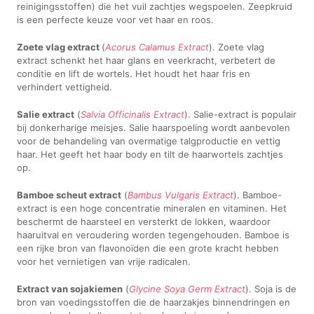
reinigingsstoffen) die het vuil zachtjes wegspoelen. Zeepkruid
is een perfecte keuze voor vet haar en roos.
Zoete vlag extract
(
Acorus Calamus Extract
). Zoete vlag
extract schenkt het haar glans en veerkracht, verbetert de
conditie en lift de wortels. Het houdt het haar fris en
verhindert vettigheid.
Salie extract
(
Salvia Officinalis Extract
). Salie-extract is populair
bij donkerharige meisjes. Salie haarspoeling wordt aanbevolen
voor de behandeling van overmatige talgproductie en vettig
haar. Het geeft het haar body en tilt de haarwortels zachtjes
op.
Bamboe scheut extract
(
Bambus Vulgaris Extract
). Bamboe-
extract is een hoge concentratie mineralen en vitaminen. Het
beschermt de haarsteel en versterkt de lokken, waardoor
haaruitval en veroudering worden tegengehouden. Bamboe is
een rijke bron van flavonoïden die een grote kracht hebben
voor het vernietigen van vrije radicalen.
Extract van sojakiemen
(
Glycine Soya Germ Extract
). Soja is de
bron van voedingsstoffen die de haarzakjes binnendringen en