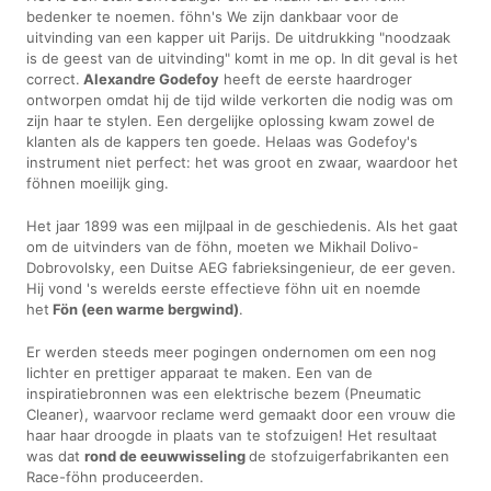
bedenker te noemen. föhn's We zijn dankbaar voor de
uitvinding van een kapper uit Parijs. De uitdrukking "noodzaak
is de geest van de uitvinding" komt in me op. In dit geval is het
correct.
Alexandre Godefoy
heeft de eerste haardroger
ontworpen omdat hij de tijd wilde verkorten die nodig was om
zijn haar te stylen. Een dergelijke oplossing kwam zowel de
klanten als de kappers ten goede. Helaas was Godefoy's
instrument niet perfect: het was groot en zwaar, waardoor het
föhnen moeilijk ging.
Het jaar 1899 was een mijlpaal in de geschiedenis. Als het gaat
om de uitvinders van de föhn, moeten we Mikhail Dolivo-
Dobrovolsky, een Duitse AEG fabrieksingenieur, de eer geven.
Hij vond 's werelds eerste effectieve föhn uit en noemde
het
Fön (een warme bergwind)
.
Er werden steeds meer pogingen ondernomen om een nog
lichter en prettiger apparaat te maken. Een van de
inspiratiebronnen was een elektrische bezem (Pneumatic
Cleaner), waarvoor reclame werd gemaakt door een vrouw die
haar haar droogde in plaats van te stofzuigen! Het resultaat
was dat
rond de eeuwwisseling
de stofzuigerfabrikanten een
Race-föhn produceerden.